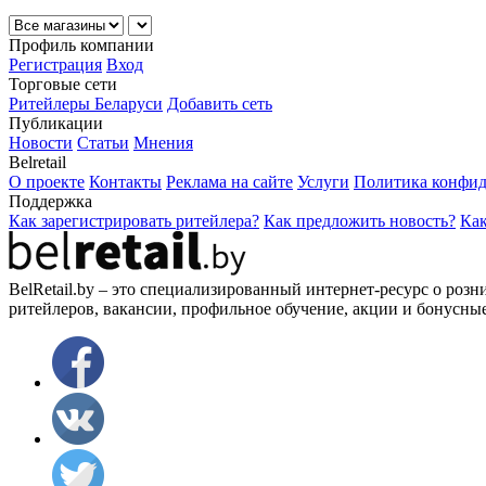
Профиль компании
Регистрация
Вход
Торговые сети
Ритейлеры Беларуси
Добавить сеть
Публикации
Новости
Статьи
Мнения
Belretail
О проекте
Контакты
Реклама на сайте
Услуги
Политика конфид
Поддержка
Как зарегистрировать ритейлера?
Как предложить новость?
Как
BelRetail.by – это специализированный интернет-ресурс о розн
ритейлеров, вакансии, профильное обучение, акции и бонусны