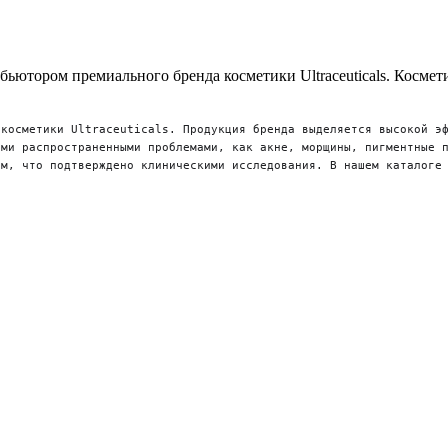
ютором премиального бренда косметики Ultraceuticals. Космет
 косметики
U
ltraceuticals
. Продукция бренда выделяется высокой э
ими распространенными проблемами, как акне, морщины, пигментные 
м, что подтверждено клиническими исследования. В нашем каталоге 