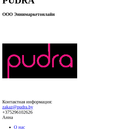
PUDRA
ООО Эннимаркетонлайн
Контактная информация:
zakaz@pudra.by
+375296102626
Анна
О нас