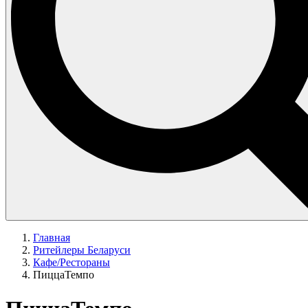
Главная
Ритейлеры Беларуси
Кафе/Рестораны
ПиццаТемпо