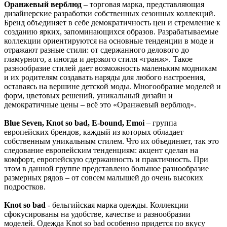
Оранжевый верблюд
– торговая марка, представляющая
дизайнерские разработки собственных сезонных коллекций.
Бренд объединяет в себе демократичность цен и стремление к
созданию ярких, запоминающихся образов. Разрабатываемые
коллекции ориентируются на основные тенденции в моде и
отражают разные стили: от сдержанного делового до
гламурного, а иногда и дерзкого стиля «гранж». Такое
разнообразие стилей дает возможность маленьким модникам
и их родителям создавать наряды для любого настроения,
оставаясь на вершине детской моды. Многообразие моделей и
форм, цветовых решений, уникальный дизайн и
демократичные цены – всё это «Оранжевый верблюд».
Blue Seven, Knot so bad, E-bound, Emoi
– группа
европейских брендов, каждый из которых обладает
собственным уникальным стилем. Что их объединяет, так это
следование европейским тенденциям: акцент сделан на
комфорт, европейскую сдержанность и практичность. При
этом в данной группе представлено большое разнообразие
размерных рядов – от совсем малышей до очень высоких
подростков.
Knot so bad
- бельгийская марка одежды. Коллекции
сфокусированы на удобстве, качестве и разнообразии
моделей. Одежда Knot so bad особенно придется по вкусу