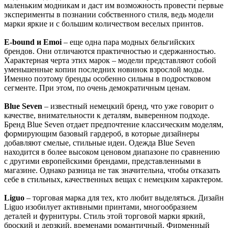
маленьким модникам и даст им возможность провести первые
эксперименты в познании собственного стиля, ведь модели
марки яркие и с большим количеством веселых принтов.
E-bound и Emoi
– еще одна пара модных бельгийских
брендов. Они отличаются практичностью и сдержанностью.
Характерная черта этих марок – модели представляют собой
уменьшенные копии последних новинок взрослой моды.
Именно поэтому бренды особенно сильны в подростковом
сегменте. При этом, по очень демократичным ценам.
Blue Seven
– известный немецкий бренд, что уже говорит о
качестве, внимательности к деталям, выверенном подходе.
Бренд Blue Seven отдает предпочтение классическим моделям,
формирующим базовый гардероб, в которые дизайнеры
добавляют смелые, стильные идеи. Одежда Blue Seven
находится в более высоком ценовом диапазоне по сравнению
с другими европейскими брендами, представленными в
магазине. Однако разница не так значительна, чтобы отказать
себе в стильных, качественных вещах с немецким характером.
Liguo
– торговая марка для тех, кто любит выделяться. Дизайн
Liguo изобилует активными принтами, многообразием
деталей и фурнитуры. Стиль этой торговой марки яркий,
броский и дерзкий, временами романтичный. Фирменный