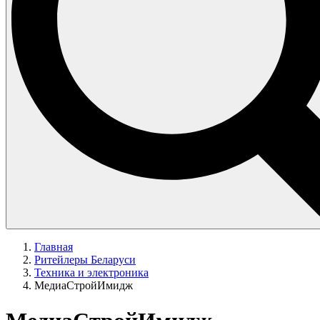
Главная
Ритейлеры Беларуси
Техника и электроника
МедиаСтройИмидж