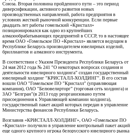
Союза. Вторая половина пройденного пути – это период
диверсификации, активного развития новых
производственных направлений, работа предприятия в
условиях жесткой рыночной конкуренции. Если первые
двадцать лет работы гомельский «Кристалл»
позиционировался как одно из крупнейших
алмазообрабатывающих предприятий в СССР, то в настоящее
время ОАО «Гомельское ПО «Кристалл» является ведущим в
Республике Беларусь производителем ювелирных изделий,
бриллиантов и алмазного инструмента.
В соответствии с Указом Президента Республики Беларусь от
24 мая 2012 года № 241 "О некоторых вопросах создания и
деятельности ювелирного холдинга" создан государственный
ювелирный холдинг "КРИСТАЛЛ-ХОЛДИНГ". В его состав
вошли ОАО "Гомельское ПО "Кристалл" (управляющая
компания), ОАО "Белювелирторг" (торговая сеть холдинга) и
ЗАО "Белгран"(в 2013 году реорганизовано путем
присоединения к Управляющей компании холдинга),
государственный пакет акций которых передан в управление
Министерства финансов Республики Беларусь.
Возглавив «КРИСТАЛЛ-ХОЛДИНГ», ОАО «Гомельское ПО
«Кристалл» получило в управление контрольный пакет акций
еще одного крупного игрока белорусского ювелирного рынка