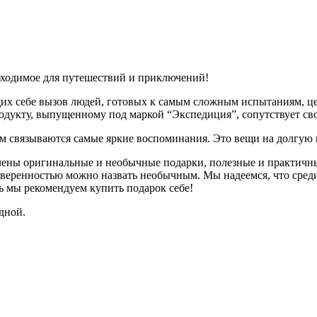
обходимое для путешествий и приключений!
х себе вызов людей, готовых к самым сложным испытаниям, цен
родукту, выпущенному под маркой “Экспедиция”, сопутствует св
ем связываются самые яркие воспоминания. Это вещи на долгую 
ены оригинальные и необычные подарки, полезные и практичные
уверенностью можно назвать необычным. Мы надеемся, что сред
ь мы рекомендуем купить подарок себе!
одной.