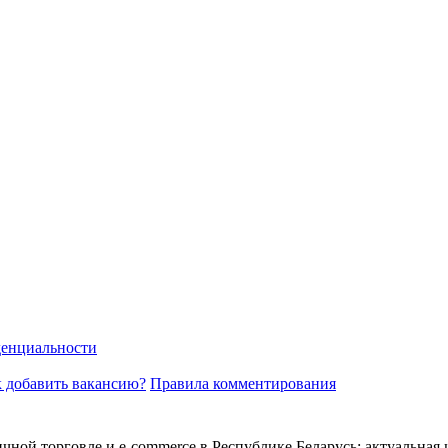
енциальности
 добавить вакансию?
Правила комментирования
ичной торговле и e-commerce в Республике Беларусь: актуальная 