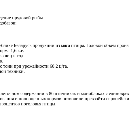
едение прудовой рыбы.
добавок;
лике Беларусь продукции из мяса птицы. Годовой объем произв
рма 1,6 к.е.
в яиц в год.
в.
с тонн при урожайности 68,2 ц/га.
ной техники.
леточном содержании в 86 птичниках и моноблоках с единоврем
ования и полноценных кормов позволили превзойти европейский
 процентов поголовья птицы.