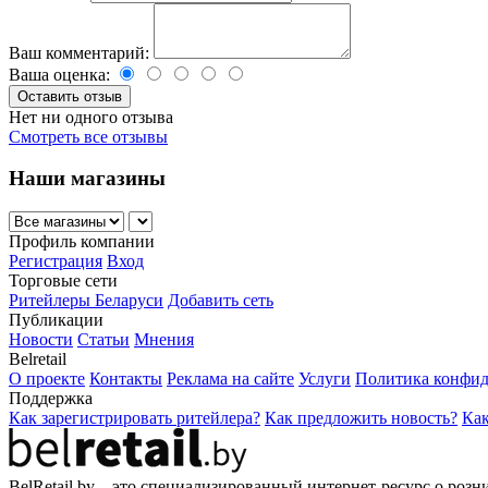
Ваш комментарий:
Ваша оценка:
Нет ни одного отзыва
Смотреть все отзывы
Наши магазины
Профиль компании
Регистрация
Вход
Торговые сети
Ритейлеры Беларуси
Добавить сеть
Публикации
Новости
Статьи
Мнения
Belretail
О проекте
Контакты
Реклама на сайте
Услуги
Политика конфид
Поддержка
Как зарегистрировать ритейлера?
Как предложить новость?
Как
BelRetail.by – это специализированный интернет-ресурс о розн